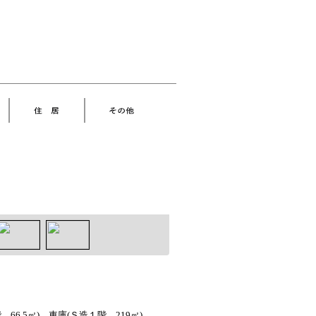
66.5㎡)、車庫(Ｓ造１階 219㎡)