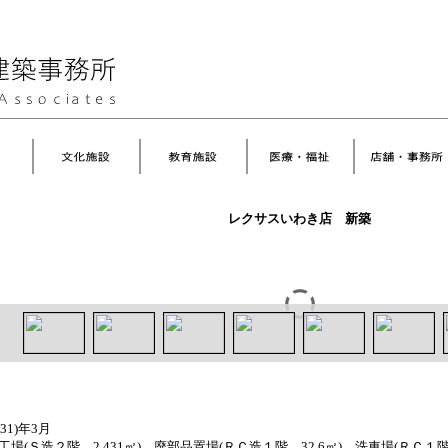
レクサスいわき店 新築
31)年3月
場(Ｓ造２階 2,431㎡)、廃部品置場(ＲＣ造１階 32.6㎡)、洗車場(ＲＣ１階 