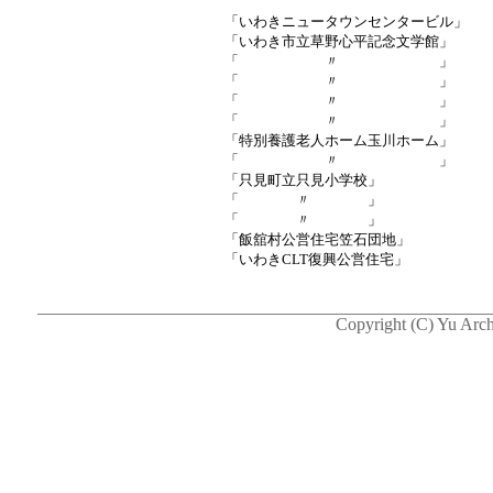
「いわきニュータウンセンタービル」
「いわき市立草野心平記念文学館」
「 〃 」
「 〃 」
「 〃 」
「 〃 」
「特別養護老人ホーム玉川ホーム」
「 〃 」
「只見町立只見小学校」
「 〃 」
「 〃 」
「飯舘村公営住宅笠石団地」
「いわきCLT復興公営住宅」
Copyright (C) Yu Arch